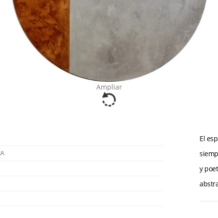
Ampliar
El esp
RA
siemp
y poe
abstra