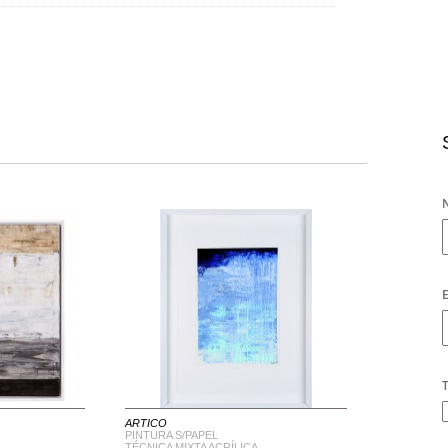
E
T
ARTICO
PINTURA S/PAPEL
TÉCNICA MIXTA ACRÍLICA