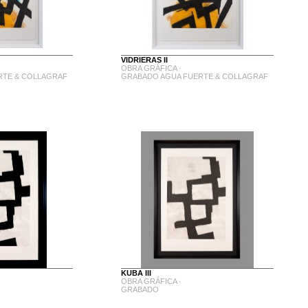
VIDRIERAS II
OBRA GRÁFICA ·
RTE & COLLAGRAF
GRABADO AGUA FUERTE & COLLAGRAF
KUBA III
OBRA GRÁFICA ·
GRABADO