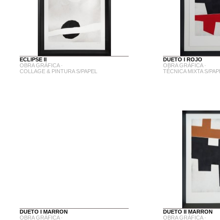
ECLIPSE II
DUETO I ROJO
OBRA GRÁFICA ·
OBRA GRÁFICA ·
COLLAGE & PINTURA S/PAPEL
TÉCNICA MIXTA S/PAP
DUETO I MARRON
DUETO II MARRON
OBRA GRÁFICA ·
OBRA GRÁFICA ·