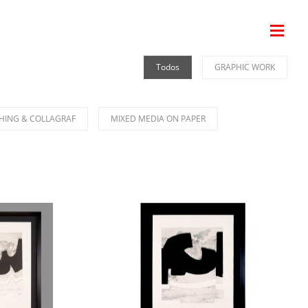
Todos
GRAPHIC WORK
HING & COLLAGRAF
MIXED MEDIA ON PAPER