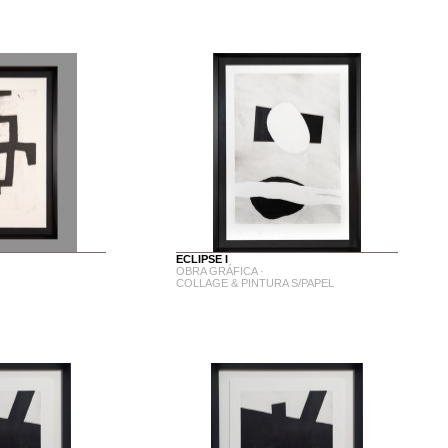
ECLIPSE I
OBRA GRÁFICA ·
COLLAGE & PINTURA S/PAPEL